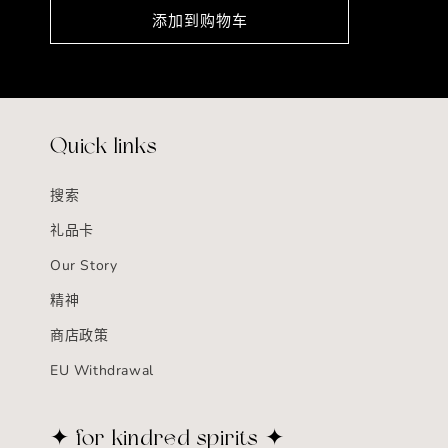
价
添加到购物车
格
Quick links
搜索
礼品卡
Our Story
精神
商店政策
EU Withdrawal
✦ for kindred spirits ✦