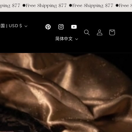
g $77 ✹Free Shipping $77 ✹Free Shipping $77 ✹Free Shi
国
购
美国 | USD $
登
Pinterest
Instagram
YouTube
物
家
录
语
简体中文
车
言
地
区