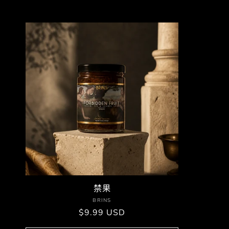
禁果
厂
BRINS
常
$9.99 USD
商：
规