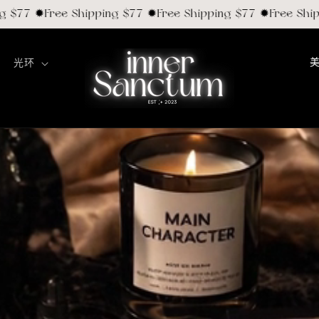
77 ✹Free Shipping $77 ✹Free Shipping $77 ✹Free Shippin
光环
/