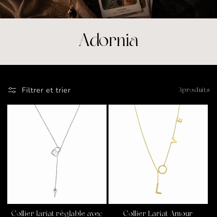
C
Adornia
o
l
Filtrer et trier
3 produits
l
e
c
t
i
Collier lariat réglable avec
Collier Lariat Amour