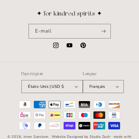
✦ for kindred spirits ✦
E-mail
Instagram
YouTube
Pinterest
Pays/région
Langue
États-Unis | USD $
Français
Moyens
de
paiement
© 2026,
Inner Sanctum
· Website Designed by
Studio Zash
· made with