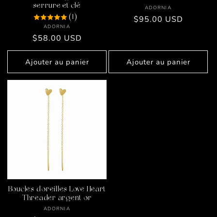
o
serrure et clé
Fournisseur :
ADORNIA
(1)
Prix
$95.00 USD
n
Fournisseur :
ADORNIA
habituel
Prix
$58.00 USD
:
habituel
Ajouter au panier
Ajouter au panier
Boucles d'oreilles Love Heart
Threader argent or
Fournisseur :
ADORNIA