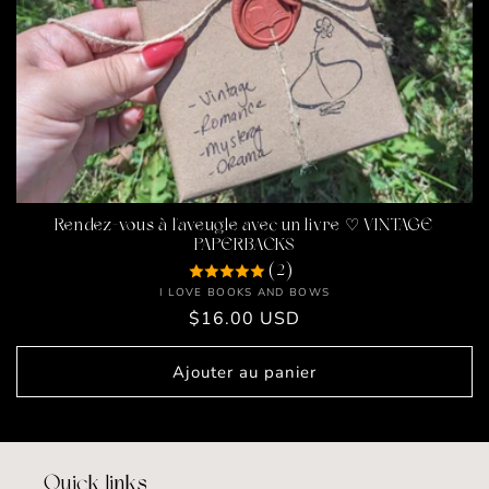
o
n
:
Rendez-vous à l'aveugle avec un livre ♡ VINTAGE
PAPERBACKS
(2)
Fournisseur :
I LOVE BOOKS AND BOWS
Prix
$16.00 USD
habituel
Ajouter au panier
Quick links