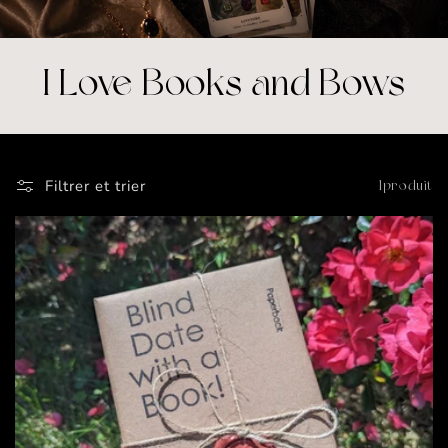
C
I Love Books and Bows
o
l
Filtrer et trier
1 produit
l
e
c
t
i